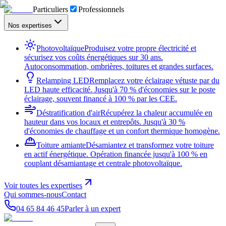
Particuliers
Professionnels
Nos expertises
Photovoltaïque
Produisez votre propre électricité et
sécurisez vos coûts énergétiques sur 30 ans.
Autoconsommation, ombrières, toitures et grandes surfaces.
Relamping LED
Remplacez votre éclairage vétuste par du
LED haute efficacité. Jusqu'à 70 % d'économies sur le poste
éclairage, souvent financé à 100 % par les CEE.
Déstratification d'air
Récupérez la chaleur accumulée en
hauteur dans vos locaux et entrepôts. Jusqu'à 30 %
d'économies de chauffage et un confort thermique homogène.
Toiture amiante
Désamiantez et transformez votre toiture
en actif énergétique. Opération financée jusqu'à 100 % en
couplant désamiantage et centrale photovoltaïque.
Voir toutes les expertises
Qui sommes-nous
Contact
04 65 84 46 45
Parler à un expert